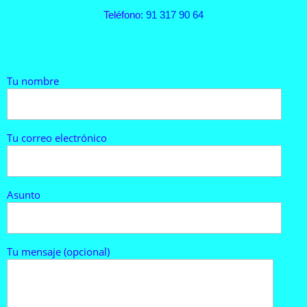
Teléfono:
91 317 90 64
Por
Tu nombre
favor,
deja
este
campo
Tu correo electrónico
vacío.
Asunto
Tu mensaje (opcional)