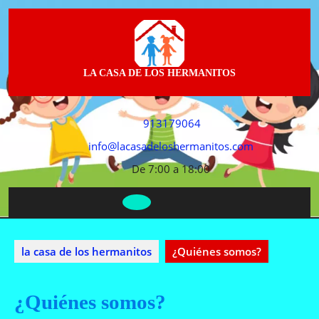
Saltar
al
contenido
LA CASA DE LOS HERMANITOS
913179064
info@lacasadeloshermanitos.com
De 7:00 a 18:00
Botón
de
apertura
la casa de los hermanitos
¿Quiénes somos?
¿Quiénes somos?